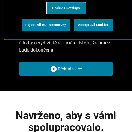
dokončených projektů. Ve srovnání
s uhlíkovými motory poskytují bezuhlíkové
Cookies Settings
motory lepší poměr výkon/hmotnost,
přesnou regulaci otáček a točivého momentu
Reject All But Necessary
Accept All Cookies
pro maximální efektivitu a výkon.
Bezuhlíkové motory také vyžadují méně
údržby a vydrží déle – máte jistotu, že práce
bude dokončena.
Přehrát video
Navrženo, aby s vámi
spolupracovalo.