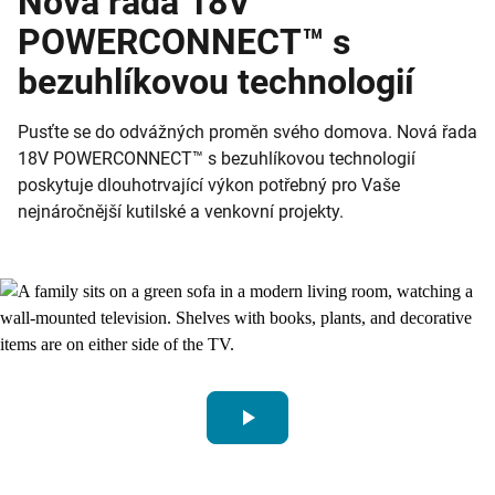
Nová řada 18V
POWERCONNECT™ s
bezuhlíkovou technologií
Pusťte se do odvážných proměn svého domova. Nová řada
18V POWERCONNECT™ s bezuhlíkovou technologií
poskytuje dlouhotrvající výkon potřebný pro
Vaše
nejnáročnější kutilské a venkovní projekty.
play_arrow