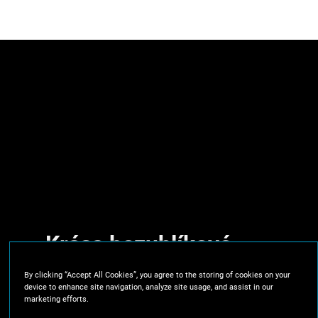
Krása bezuhlíkové
technologie.
By clicking “Accept All Cookies”, you agree to the storing of cookies on your
device to enhance site navigation, analyze site usage, and assist in our
marketing efforts.
Více výkonu, delší doba provozu, více