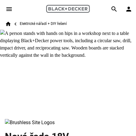
Skip to main content
Breadcrumb
Search
Elektrické nářadí + DIY řešení
Home