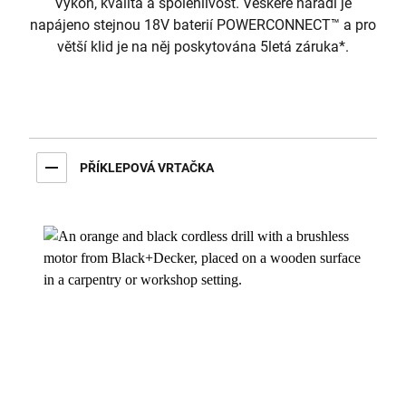
Výkon, kvalita a spolehlivost. Veškeré nářadí je
napájeno stejnou 18V baterií POWERCONNECT™ a pro
větší klid je na něj poskytována 5letá záruka*.
PŘÍKLEPOVÁ VRTAČKA