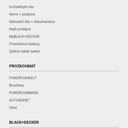
nářadí
Kontaktujte nás
Servis + podpora
Najít trasu
Náhradní díly + dokumentace
Najít prodejce
MyBLACK+DECKER
Produktový katalog
ALZA Prodejna Děčín
Zpětný odběr baterií
Ústecká 1905/8
Děčín, Ústecký 40505
PROZKOUMAT
Podporuje:
Elektrické nářadí, Příslušenství, Ruční
POWERCONNECT
nářadí
Brushless
POWERCOMMAND
Najít trasu
AUTOSENSE™
Úklid
BLACK+DECKER
ALZA Prodejna Frýdek-Místek