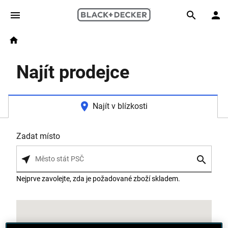
Skip to main content
Breadcrumb
Search
Home
Najít prodejce
Najít v blízkosti
Zadat místo
Nejprve zavolejte, zda je požadované zboží skladem.