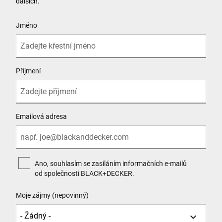
dalších.
Podporuje:
User Details
Elektrické nářadí, Příslušenství, Ruční
Jméno
nářadí
Najít trasu
Příjmení
ALZA Prodejna Brno - Střed
Emailová adresa
Skořepka 336/15
Brno, Jihomoravský 60200
Podporuje:
Elektrické nářadí, Příslušenství, Ruční
Ano, souhlasím se zasíláním informačních e-mailů
od společnosti BLACK+DECKER.
nářadí
Najít trasu
Moje zájmy (nepovinný)