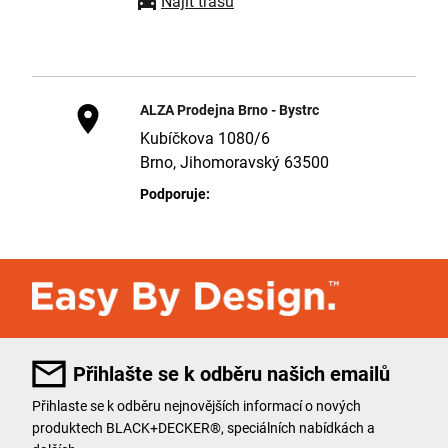
Najít trasu
ALZA Prodejna Brno - Bystrc
Kubíčkova 1080/6
Brno, Jihomoravský 63500
Podporuje:
Elektrické nářadí, Příslušenství, Ruční
nářadí
Najít trasu
Přihlašte se k odběru našich emailů
ALZA Prodejna Brno - Lískovec
Přihlaste se k odběru nejnovějších informací o nových
Netroufalky 770/16
produktech BLACK+DECKER®, speciálních nabídkách a
Brno, Jihomoravský 62500