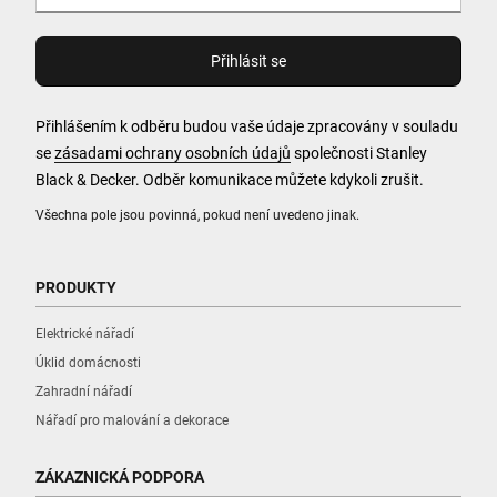
ALZA Prodejna České Budějovice
Milady Horákové 1498
České Budějovice, Jihočeský 37005
Přihlášením k odběru budou vaše údaje zpracovány v souladu
se
zásadami ochrany osobních údajů
společnosti Stanley
Podporuje:
Elektrické nářadí, Příslušenství, Ruční
Black & Decker. Odběr komunikace můžete kdykoli zrušit.
nářadí
Všechna pole jsou povinná, pokud není uvedeno jinak.
Najít trasu
PRODUKTY
Elektrické nářadí
Úklid domácnosti
ALZA Prodejna Chomutov
Zahradní nářadí
Školní 5336
Nářadí pro malování a dekorace
Chomutov, Ústecký 43001
Podporuje:
ZÁKAZNICKÁ PODPORA
Elektrické nářadí, Příslušenství, Ruční