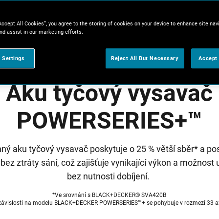
Accept All Cookies”, you agree to the storing of cookies on your device to enhance site nav
nd assist in our marketing efforts.
 Settings
Reject All But Necessary
Accept 
Aku tyčový vysavač
POWERSERIES+™
ný aku tyčový vysavač poskytuje o 25 % větší sběr* a po
ez ztráty sání, což zajišťuje vynikající výkon a možnost 
bez nutnosti dobíjení.
*Ve srovnání s BLACK+DECKER® SVA420B
závislosti na modelu BLACK+DECKER POWERSERIES™+ se pohybuje v rozmezí 33 a