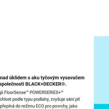
 nad úklidem s aku tyčovým vysavačem
společnosti BLACK+DECKER®.
logii FloorSense™ POWERSERIES+™
hlost podle typu podlahy, zvyšuje sání při
 přepíná do režimu ECO pro povrchy, jako