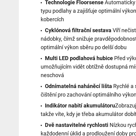
Technologie Floorsense
Automaticky 
typu podlahy a zajišťuje optimální výko
kobercích
Cyklónová filtrační sestava
Víří nečis
nádobky, čímž snižuje pravděpodobnost
optimální výkon sběru po delší dobu
Multi LED podlahová hubice
Před výk
umožňujícím vidět obtížně dostupná mí
neschová
Odnímatelná naháněcí lišta
Rychlé a 
čištění pro zachování optimálního výko
Indikátor nabití akumulátoru
Zobrazuje
takže víte, kdy je třeba akumulátor dobí
Dvě nastavitelné rychlosti
Nízkou rych
každodenní úklid a prodloužení doby p