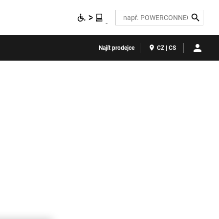
Search
Najít prodejce
CZ | CS