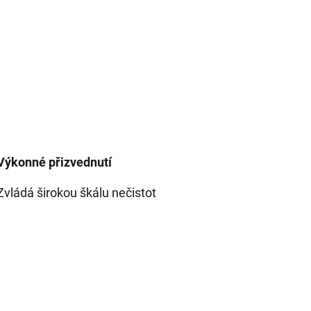
Výkonné přizvednutí
Zvládá širokou škálu nečistot