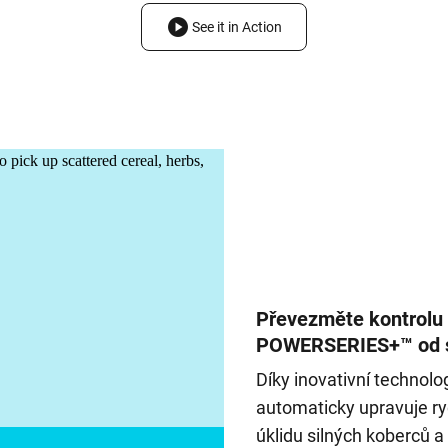
See it in Action
Převezměte kontrolu
POWERSERIES+™ od 
Díky inovativní techno
automaticky upravuje ryc
úklidu silných koberců a