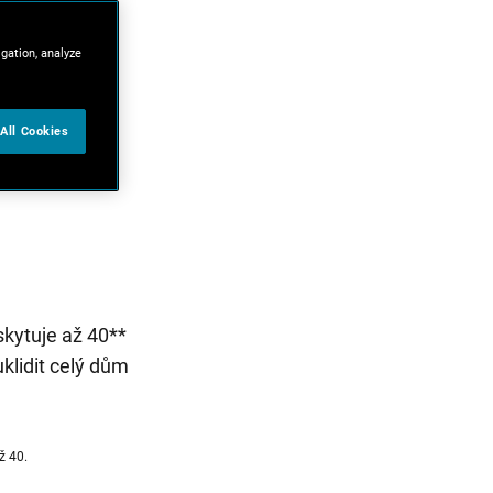
igation, analyze
All Cookies
skytuje až 40**
uklidit celý dům
ž 40.