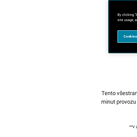
By clicking “
site usage, a
Cookies
Tento všestran
minut provozu b
**V 