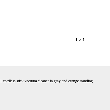
1
z
1