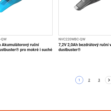
-QW
NVC220WBC-QW
h Akumulátorový ruční
7,2V 2,0Ah bezdrátový ruční 
ustbuster® pro mokré i suché
dustbuster®
1
2
3
Aktuální stránka
Page
Page