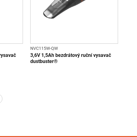
NVC115W-QW
vysavač
3,6V 1,5Ah bezdrátový ruční vysavač
dustbuster®