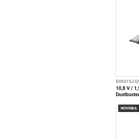
DVA315J-
10,8 V / 1
Dustbuste
NOVINKA