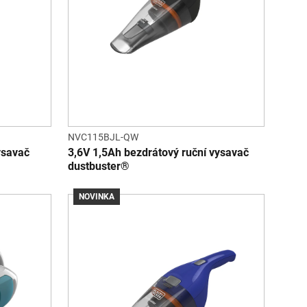
NVC115BJL-QW
ysavač
3,6V 1,5Ah bezdrátový ruční vysavač
dustbuster®
NOVINKA