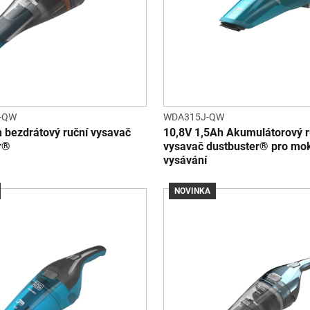
-QW
WDA315J-QW
h bezdrátový ruční vysavač
10,8V 1,5Ah Akumulátorový r
r®
vysavač dustbuster® pro mok
vysávání
NOVINKA