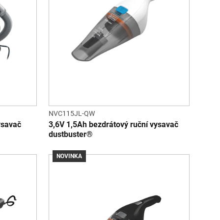
NVC115JL-QW
ysavač
3,6V 1,5Ah bezdrátový ruční vysavač
dustbuster®
NOVINKA