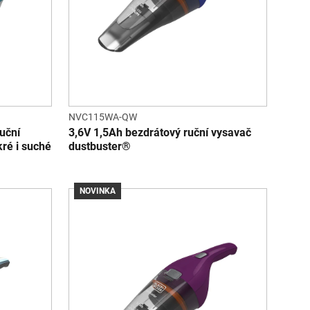
NVC115WA-QW
uční
3,6V 1,5Ah bezdrátový ruční vysavač
ré i suché
dustbuster®
NOVINKA