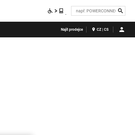
Search
Najít prodejce
CZ | CS