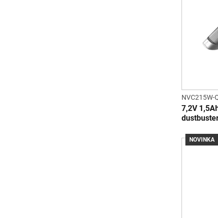
NVC215W-
7,2V 1,5A
dustbuste
NOVINKA