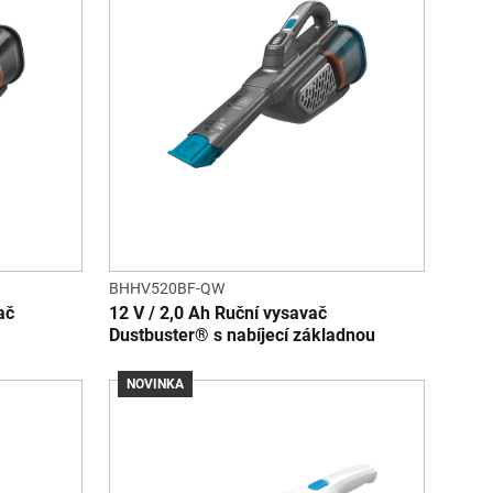
BHHV520BF-QW
ač
12 V / 2,0 Ah Ruční vysavač
Dustbuster® s nabíjecí základnou
NOVINKA