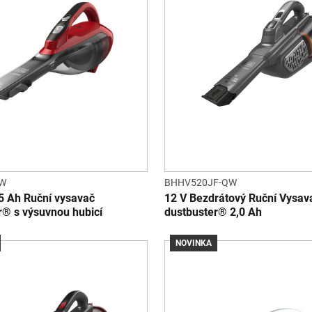
QW
BHHV520JF-QW
,5 Ah Ruční vysavač
12 V Bezdrátový Ruční Vysav
r® s výsuvnou hubicí
dustbuster® 2,0 Ah
NOVINKA