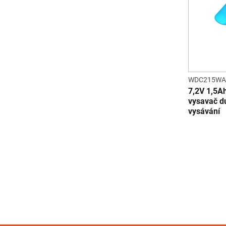
WDC215WA
7,2V 1,5A
vysavač d
vysávání