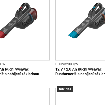
-QW
BHHV320B-QW
 Ah Ruční vysavač
12 V / 2,0 Ah Ruční vysavač
r® s nabíjecí základnou
Dustbuster® s nabíjecí zákla
NOVINKA