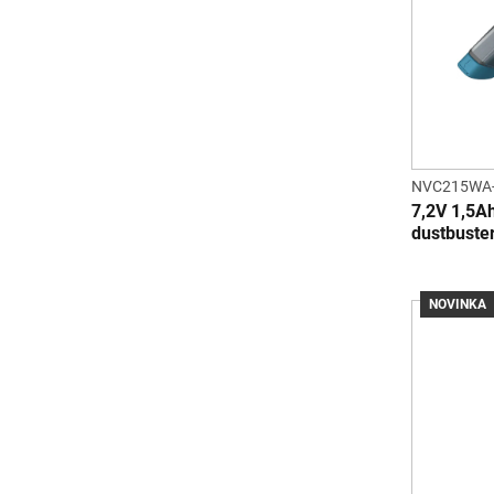
NVC215WA
7,2V 1,5A
dustbuste
NOVINKA