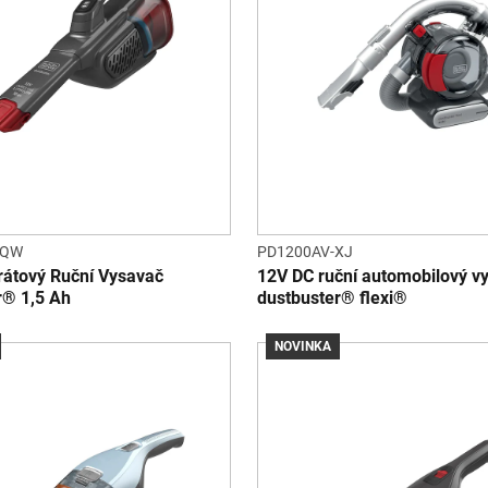
-QW
PD1200AV-XJ
rátový Ruční Vysavač
12V DC ruční automobilový v
r® 1,5 Ah
dustbuster® flexi®
NOVINKA