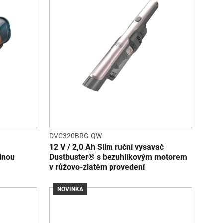
DVC320BRG-QW
12 V / 2,0 Ah Slim ruční vysavač
dnou
Dustbuster® s bezuhlíkovým motorem
v růžovo-zlatém provedení
NOVINKA