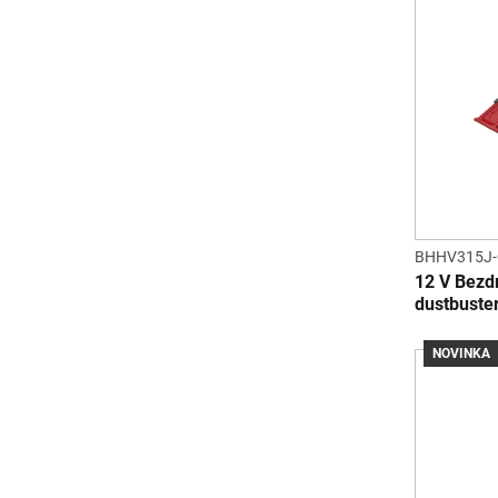
BHHV315J
12 V Bezd
dustbuste
NOVINKA