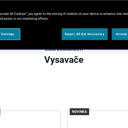
Accept All Cookies”, you agree to the storing of cookies on your device to enhance site nav
nd assist in our marketing efforts.
 Settings
Reject All But Necessary
Accept 
ÚKLID DOMÁCNOSTI
Vysavače
NOVINKA