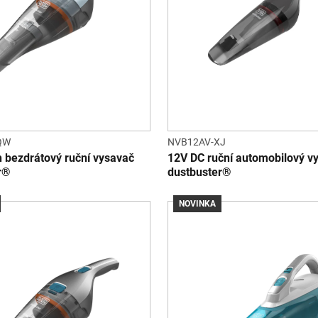
QW
NVB12AV-XJ
h bezdrátový ruční vysavač
12V DC ruční automobilový v
r®
dustbuster®
NOVINKA