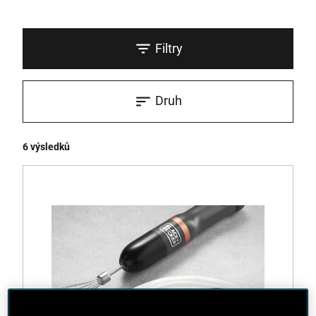
Filtry
Druh
6 výsledků