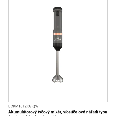
BCKM1012KG-QW
Akumulátorový tyčový mixér, víceúčelové nářadí typu