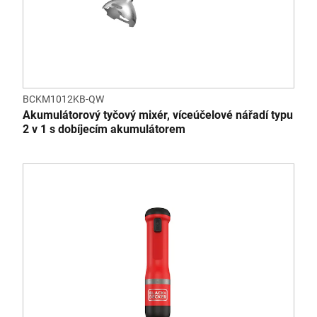
BCKM1012KB-QW
Akumulátorový tyčový mixér, víceúčelové nářadí typu
2 v 1 s dobíjecím akumulátorem