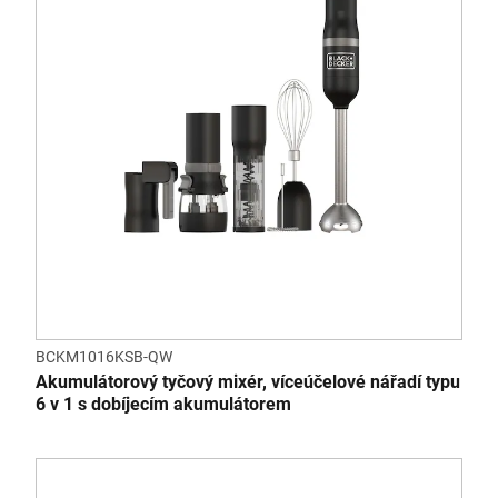
BCKM1016KSB-QW
Akumulátorový tyčový mixér, víceúčelové nářadí typu
6 v 1 s dobíjecím akumulátorem