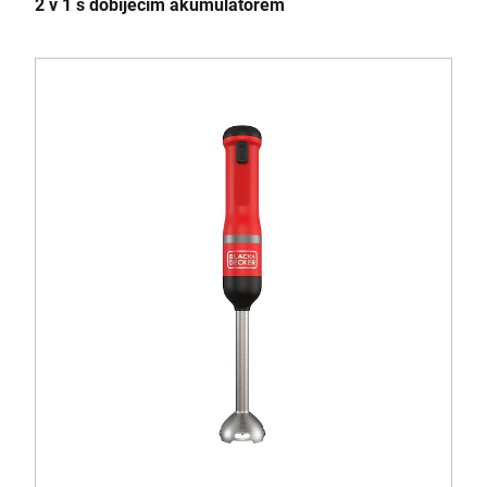
2 v 1 s dobíjecím akumulátorem