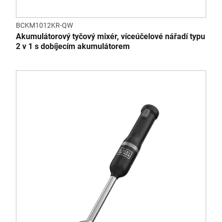
BCKM1012KR-QW
Akumulátorový tyčový mixér, víceúčelové nářadí typu
2 v 1 s dobíjecím akumulátorem