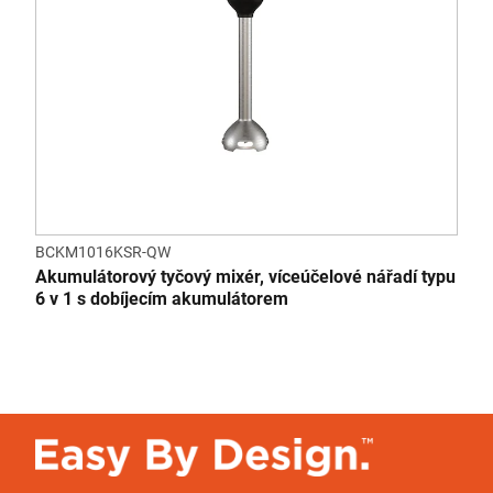
BCKM1016KSR-QW
Akumulátorový tyčový mixér, víceúčelové nářadí typu
6 v 1 s dobíjecím akumulátorem