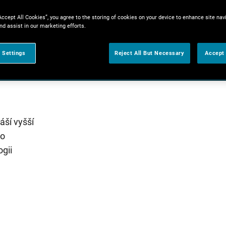
Accept All Cookies”, you agree to the storing of cookies on your device to enhance site nav
nd assist in our marketing efforts.
 Settings
Reject All But Necessary
Accept 
áší vyšší
ro
ogii