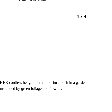
4
z
4