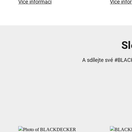
Více informací
Více info
Sl
A sdílejte své #BLAC