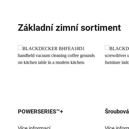
Základní zimní sortiment
POWERSERIES™+
Šroubov
Více informací
Více infor