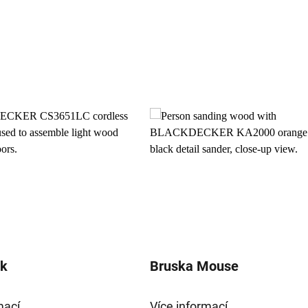
ák
Bruska Mouse
mací
Více informací