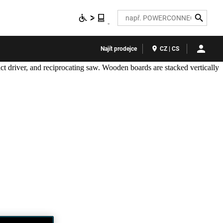
Search
Najít prodejce
CZ | CS