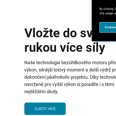
By clicking “
site usage, a
Cookies
Vložte do svých
rukou více síly
Naše technologie bezúhlíkového motoru přin
výkon, silnější točivý moment a delší výdrž p
dokončení jakéhokoliv projektu. Díky technol
navržené pro vyšší výkon si poradíte i s těmi
nejtěžšími úkoly.
ZJISTIT VÍCE