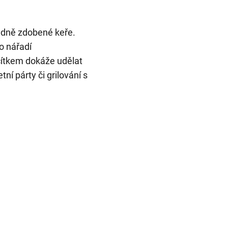
ledně zdobené keře.
o nářadí
tkem dokáže udělat
tní párty či grilování s