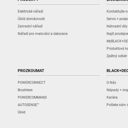
Elektrické nářadí
Kontaktujte n
Úklid domácnosti
Servis + podp
Zahradní nářadí
Náhradní díl
Nářadí pro malování a dekorace
Najít prodejce
MyBLACK+DE
Produktový k
Zpětný odběr 
PROZKOUMAT
BLACK+DE
POWERCONNECT
O Nás
Brushless
Nápady + ins
POWERCOMMAND
Kariéra
AUTOSENSE™
Pošlete nám 
Úklid