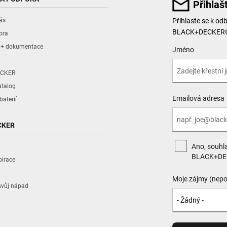
Přihlaš
ás
Přihlaste se k od
BLACK+DECKER®, 
ora
y + dokumentace
User Details
Jméno
CKER
atalog
Emailová adresa
baterií
CKER
Ano, souhla
BLACK+DE
pirace
Moje zájmy (nepo
svůj nápad