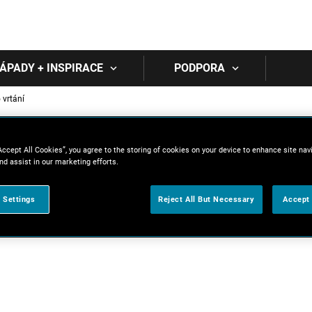
Skip to main content
ÁPADY + INSPIRACE
PODPORA
 vrtání
Accept All Cookies”, you agree to the storing of cookies on your device to enhance site nav
nd assist in our marketing efforts.
 Settings
Reject All But Necessary
Accept 